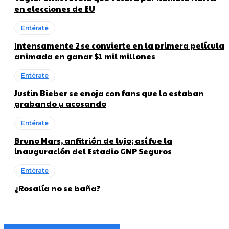
en elecciones de EU
Entérate
Intensamente 2 se convierte en la primera película
animada en ganar $1 mil millones
Entérate
Justin Bieber se enoja con fans que lo estaban
grabando y acosando
Entérate
Bruno Mars, anfitrión de lujo; así fue la
inauguración del Estadio GNP Seguros
Entérate
¿Rosalía no se baña?