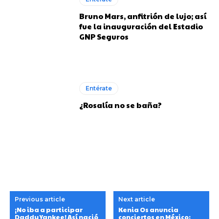
Bruno Mars, anfitrión de lujo; así
fue la inauguración del Estadio
GNP Seguros
Entérate
¿Rosalía no se baña?
Previous article
Next article
¡No iba a participar
Kenia Os anuncia
Daddy Yankee! Así nació
conciertos en México;