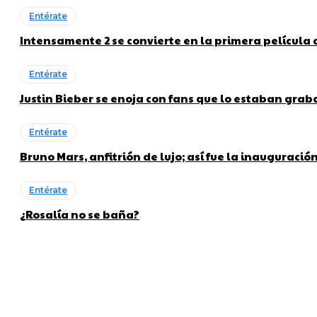
Entérate
Intensamente 2 se convierte en la primera película
Entérate
Justin Bieber se enoja con fans que lo estaban gra
Entérate
Bruno Mars, anfitrión de lujo; así fue la inauguraci
Entérate
¿Rosalía no se baña?