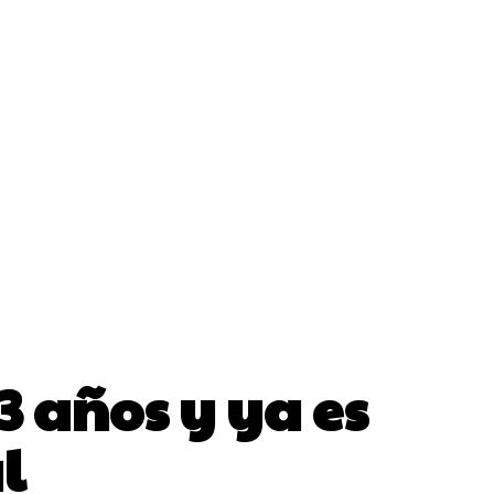
3 años y ya es
l