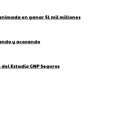
 animada en ganar $1 mil millones
bando y acosando
ón del Estadio GNP Seguros