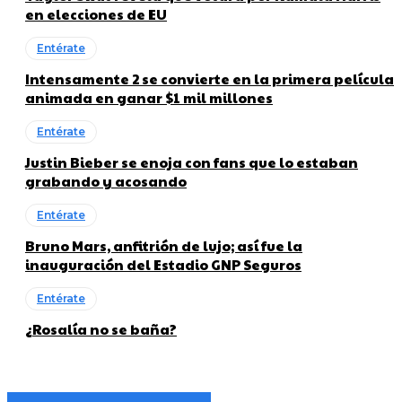
en elecciones de EU
Entérate
Intensamente 2 se convierte en la primera película
animada en ganar $1 mil millones
Entérate
Justin Bieber se enoja con fans que lo estaban
grabando y acosando
Entérate
Bruno Mars, anfitrión de lujo; así fue la
inauguración del Estadio GNP Seguros
Entérate
¿Rosalía no se baña?