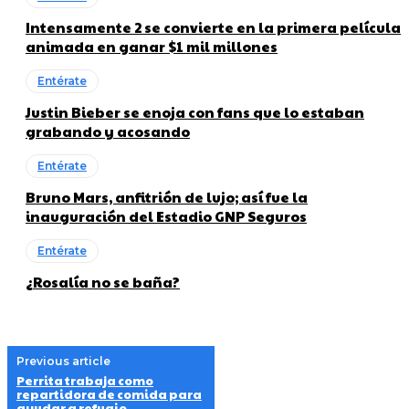
Intensamente 2 se convierte en la primera película
animada en ganar $1 mil millones
Entérate
Justin Bieber se enoja con fans que lo estaban
grabando y acosando
Entérate
Bruno Mars, anfitrión de lujo; así fue la
inauguración del Estadio GNP Seguros
Entérate
¿Rosalía no se baña?
Previous article
Perrita trabaja como
repartidora de comida para
ayudar a refugio