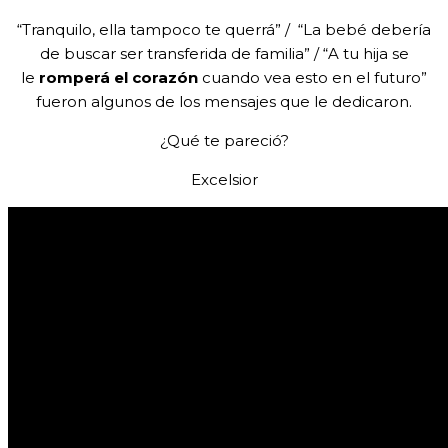
“Tranquilo, ella tampoco te querrá” / “La bebé debería
de buscar ser transferida de familia” / “A tu hija se
le
romperá el corazón
cuando vea esto en el futuro”
fueron algunos de los mensajes que le dedicaron.
¿Qué te pareció?
Excelsior