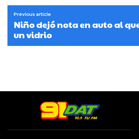
Previous article
Niño dejó nota en auto al qu
un vidrio