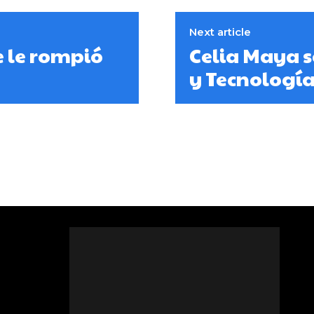
Next article
e le rompió
Celia Maya s
y Tecnologí