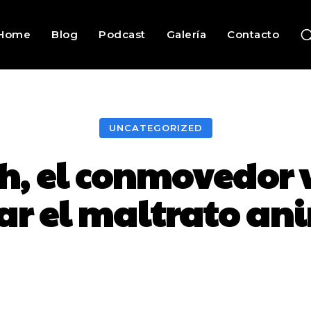
Home
Blog
Podcast
Galería
Contacto
UNCATEGORIZED
h, el conmovedor 
ar el maltrato an
Facebook
Twitter
Pinterest